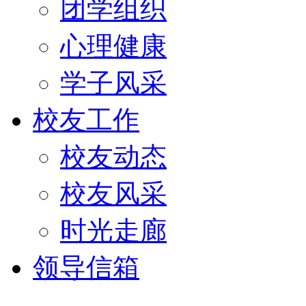
团学组织
心理健康
学子风采
校友工作
校友动态
校友风采
时光走廊
领导信箱